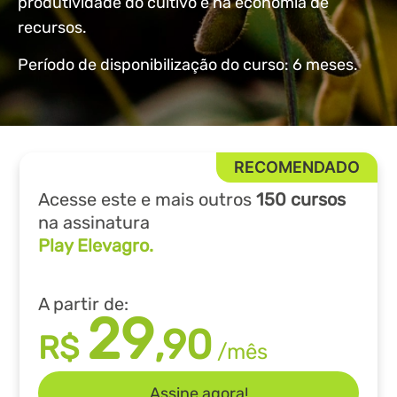
produtividade do cultivo e na economia de
recursos.
Período de disponibilização do curso: 6 meses.
Acesse este e mais outros
150 cursos
na assinatura
Play Elevagro.
A partir de:
29
,90
R$
/mês
Assine agora!