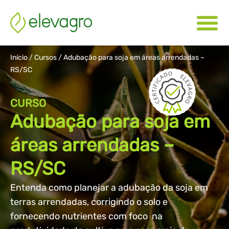
Início
/
Cursos
/
Adubação para soja em áreas arrendadas –
RS/SC
CURSO
Adubação para soja em
áreas arrendadas –
RS/SC
Entenda como planejar a adubação da soja em
terras arrendadas, corrigindo o solo e
fornecendo nutrientes com foco na