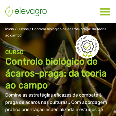
Início
/
Cursos
/
Controle biológico de ácaros-praga: da teoria
ao campo
CURSO
Controle biológico de
ácaros-praga: da teoria
ao campo
Domine as estratégias eficazes de combate à
praga de ácaros nas culturas.. Com abordagem
prática,orientação especializada e estudos de