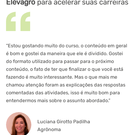
Elevagro
para acelerar suas carreiras
“Estou gostando muito do curso, o conteúdo em geral
“G
é bom e gostei da maneira que ele é dividido. Gostei
se
do formato utilizado para passar para o próximo
ex
conteúdo, o fato de ter que finalizar o que você está
pr
fazendo é muito interessante. Mas o que mais me
ex
chamou atenção foram as explicações das respostas
av
comentadas das atividades, isso é muito bom para
o 
entendermos mais sobre o assunto abordado.”
fi
Luciana Girotto Padilha
Agrônoma