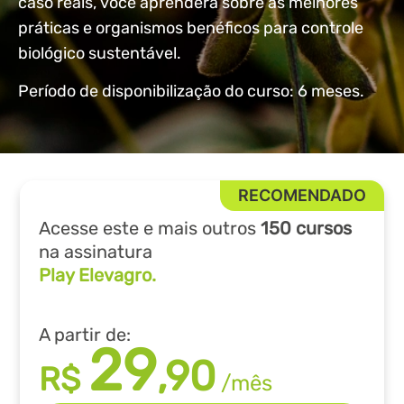
caso reais, você aprenderá sobre as melhores
práticas e organismos benéficos para controle
biológico sustentável.
Período de disponibilização do curso: 6 meses.
Acesse este e mais outros
150 cursos
na assinatura
Play Elevagro.
A partir de:
29
,90
R$
/mês