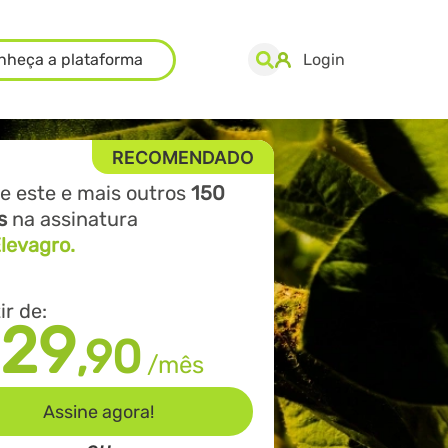
nheça a plataforma
Login
e este e mais outros
150
s
na assinatura
Elevagro.
ir de:
29
,90
/mês
Assine agora!