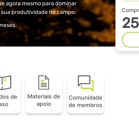
e-se agora mesmo para dominar
Compre
r sua produtividade no campo.
25
 meses.
Materiais de
dos de
Comunidade
apoio
aso
de membros