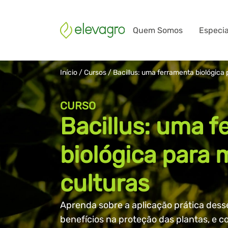
Quem Somos
Especia
Início
/
Cursos
/
Bacillus: uma ferramenta biológica 
CURSO
Bacillus: uma 
biológica para 
culturas
Aprenda sobre a aplicação prática desse
benefícios na proteção das plantas, e 