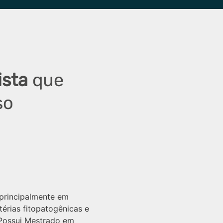
ista
que
so
principalmente em
térias fitopatogênicas e
 Possui Mestrado em