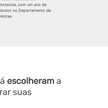
itotecnia, com um ano de
s-doutor no Departamento de
elotas.
já
escolheram
a
rar suas