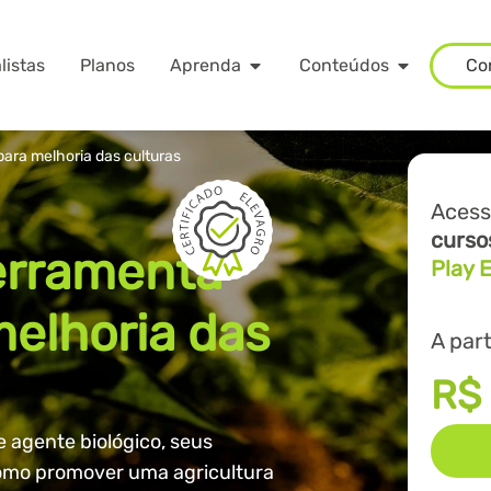
listas
Planos
Aprenda
Conteúdos
Co
para melhoria das culturas
Acess
curso
ferramenta
Play 
melhoria das
A part
R$
 agente biológico, seus
como promover uma agricultura