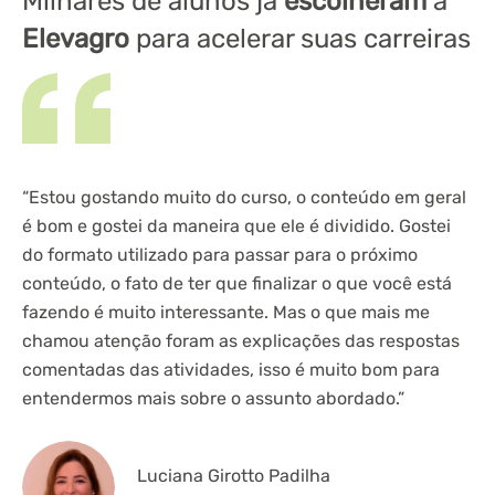
Milhares de alunos já
escolheram
a
Elevagro
para acelerar suas carreiras
“Estou gostando muito do curso, o conteúdo em geral
“G
é bom e gostei da maneira que ele é dividido. Gostei
se
do formato utilizado para passar para o próximo
ex
conteúdo, o fato de ter que finalizar o que você está
pr
fazendo é muito interessante. Mas o que mais me
ex
chamou atenção foram as explicações das respostas
av
comentadas das atividades, isso é muito bom para
o 
entendermos mais sobre o assunto abordado.”
fi
Luciana Girotto Padilha