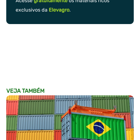
Acesse
gratuitamente
os materiais ricos
exclusivos da
Elevagro
.
VEJA TAMBÉM