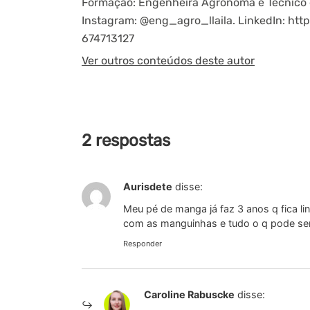
Formação: Engenheira Agrônoma e Técnico e
Instagram: @eng_agro_llaila. LinkedIn: htt
674713127
Ver outros conteúdos deste autor
2 respostas
Aurisdete
disse:
Meu pé de manga já faz 3 anos q fica li
com as manguinhas e tudo o q pode se
Responder
Caroline Rabuscke
disse: