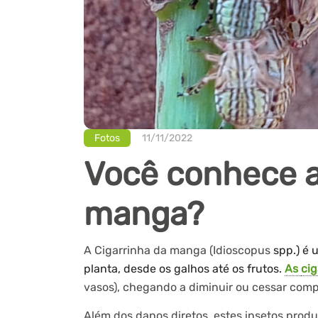
Fotos
11/11/2022
Você conhece a
manga?
A Cigarrinha da manga (Idioscopus
spp.) é 
planta, desde os galhos até os frutos.
As
cig
vasos), chegando a diminuir ou cessar comp
Além dos danos diretos, estes insetos prod