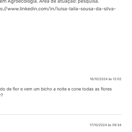
m Agroecologia. Área de atuação: pesquisa.
ps://www.linkedin.com/in/luisa-laila-sousa-da-silva-
16/10/2024 às 12:02
ndo de flor e vem um bicho a noite e cone todas as flores
r?
17/10/2024 às 09:34