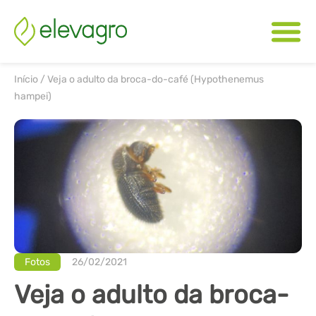
Início
/
Veja o adulto da broca-do-café (Hypothenemus
hampei)
Fotos
26/02/2021
Veja o adulto da broca-