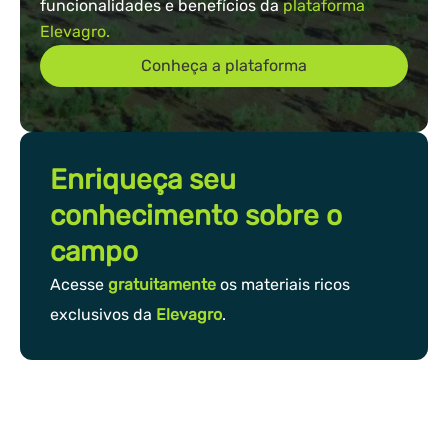
funcionalidades e benefícios da
plataforma
Elevagro.
Conheça a plataforma
Enriqueça seu
conhecimento sobre o
campo
Acesse
gratuitamente
os materiais ricos
exclusivos da
Elevagro
.