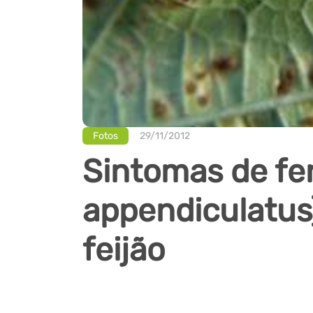
Fotos
29/11/2012
Sintomas de f
appendiculatus)
feijão