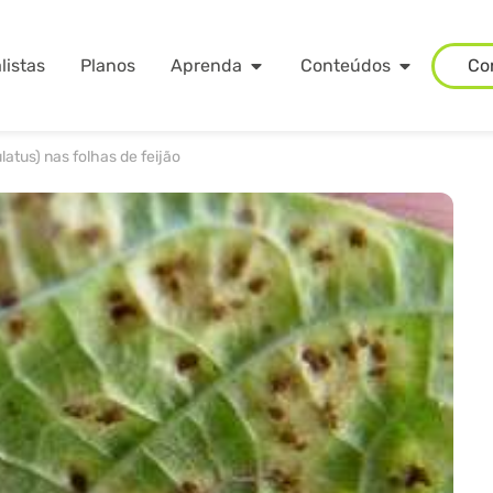
listas
Planos
Aprenda
Conteúdos
Co
tus) nas folhas de feijão