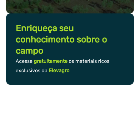
Enriqueça seu
conhecimento sobre o
campo
Acesse
gratuitamente
os materiais ricos
exclusivos da
Elevagro
.