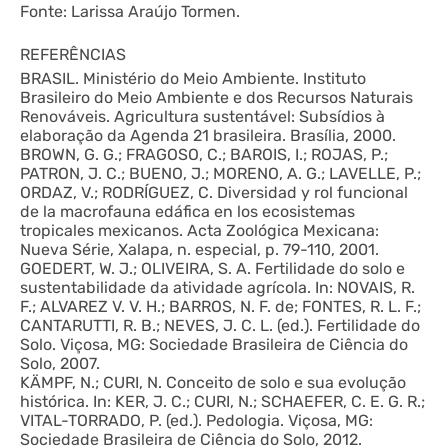
Fonte: Larissa Araújo Tormen.
REFERÊNCIAS
BRASIL. Ministério do Meio Ambiente. Instituto
Brasileiro do Meio Ambiente e dos Recursos Naturais
Renováveis. Agricultura sustentável: Subsídios à
elaboração da Agenda 21 brasileira. Brasília, 2000.
BROWN, G. G.; FRAGOSO, C.; BAROIS, I.; ROJAS, P.;
PATRON, J. C.; BUENO, J.; MORENO, A. G.; LAVELLE, P.;
ORDAZ, V.; RODRÍGUEZ, C. Diversidad y rol funcional
de la macrofauna edáfica en los ecosistemas
tropicales mexicanos. Acta Zoológica Mexicana:
Nueva Série, Xalapa, n. especial, p. 79-110, 2001.
GOEDERT, W. J.; OLIVEIRA, S. A. Fertilidade do solo e
sustentabilidade da atividade agrícola. In: NOVAIS, R.
F.; ALVAREZ V. V. H.; BARROS, N. F. de; FONTES, R. L. F.;
CANTARUTTI, R. B.; NEVES, J. C. L. (ed.). Fertilidade do
Solo. Viçosa, MG: Sociedade Brasileira de Ciência do
Solo, 2007.
KÄMPF, N.; CURI, N. Conceito de solo e sua evolução
histórica. In: KER, J. C.; CURI, N.; SCHAEFER, C. E. G. R.;
VITAL-TORRADO, P. (ed.). Pedologia. Viçosa, MG:
Sociedade Brasileira de Ciência do Solo, 2012.