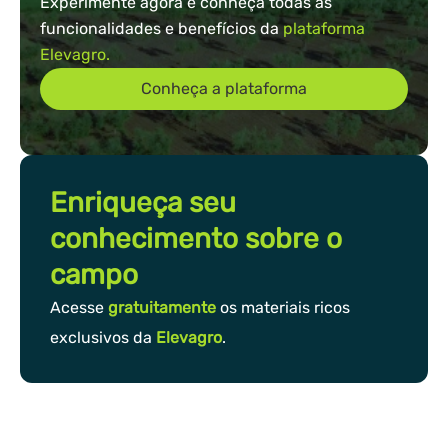
Experimente agora e conheça todas as
funcionalidades e benefícios da
plataforma
Elevagro.
Conheça a plataforma
Enriqueça seu
conhecimento sobre o
campo
Acesse
gratuitamente
os materiais ricos
exclusivos da
Elevagro
.