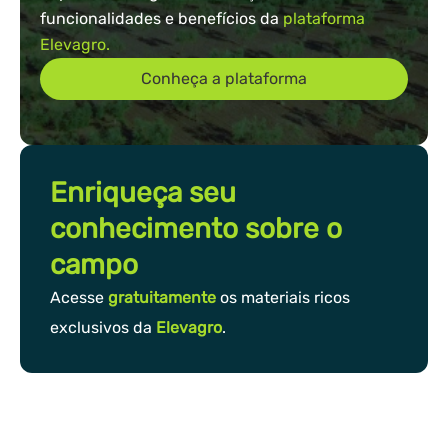
funcionalidades e benefícios da
plataforma
Elevagro.
Conheça a plataforma
Enriqueça seu
conhecimento sobre o
campo
Acesse
gratuitamente
os materiais ricos
exclusivos da
Elevagro
.