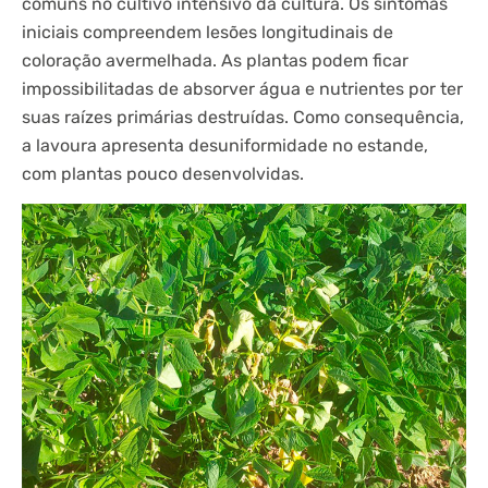
comuns no cultivo intensivo da cultura. Os sintomas
iniciais compreendem lesões longitudinais de
coloração avermelhada. As plantas podem ficar
impossibilitadas de absorver água e nutrientes por ter
suas raízes primárias destruídas. Como consequência,
a lavoura apresenta desuniformidade no estande,
com plantas pouco desenvolvidas.