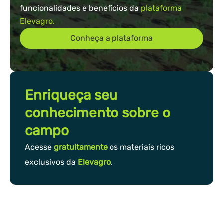
funcionalidades e benefícios da
plataforma
Elevagro.
Conheça a plataforma
Enriqueça seu
conhecimento sobre o
campo
Acesse
gratuitamente
os materiais ricos
exclusivos da
Elevagro
.