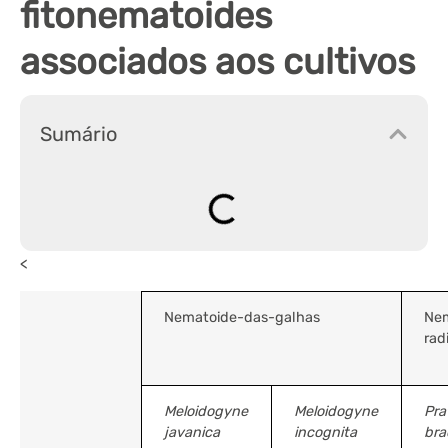
fitonematoides
associados aos cultivos
Sumário
<
Nematoide-das-galhas
Nem
rad
Meloidogyne
Meloidogyne
Pra
javanica
incognita
bra