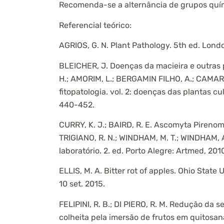
Recomenda-se a alternância de grupos quím
Referencial teórico:
AGRIOS, G. N. Plant Pathology. 5th ed. Lond
BLEICHER, J. Doenças da macieira e outras p
H.; AMORIM, L.; BERGAMIN FILHO, A.; CAMARGO
fitopatologia. vol. 2: doenças das plantas c
440-452.
CURRY, K. J.; BAIRD, R. E. Ascomyta Pirenom
TRIGIANO, R. N.; WINDHAM, M. T.; WINDHAM, A.
laboratório. 2. ed. Porto Alegre: Artmed, 2010
ELLIS, M. A. Bitter rot of apples. Ohio State
10 set. 2015.
FELIPINI, R. B.; DI PIERO, R. M. Redução d
colheita pela imersão de frutos em quitosana.