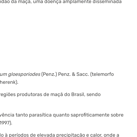
odridão da maçã, uma doença amplamente disseminada
hum gloesporiodes
(Penz.) Penz. & Sacc. (telemorfo
herenk).
giões produtoras de maçã do Brasil, sendo
ência tanto parasítica quanto saprofiticamente sobre
997).
 à períodos de elevada precipitação e calor, onde a