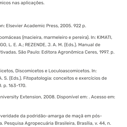
icos nas aplicações.
on: Elsevier Academic Press, 2005. 922 p.
omáceas (macieira, marmeleiro e pereira). In: KIMATI,
, L. E. A.; REZENDE, J. A. M. (Eds.). Manual de
ultivadas. São Paulo: Editora Agronômica Ceres, 1997. p.
icetos, Discomicetos e Loculoascomicetos. In:
 S. (Eds.). Fitopatologia: conceitos e exercícios de
. p. 163-170.
 University Extension, 2008. Disponível em:
. Acesso em:
a severidade da podridão-amarga de maçã em pós-
 Pesquisa Agropecuária Brasileira, Brasília, v. 44, n.