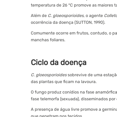
temperatura de 26 ºC promove as maiores t
Além de
C. gloeosporioides
, o agente
Collet
ocorrência da doença (SUTTON, 1990).
Comumente ocorre em frutos, contudo, o p
manchas foliares.
Ciclo da doença
C. gloeosporioides
sobrevive de uma estação
das plantas que ficam na lavoura.
O fungo produz conídios na fase anamórfica
fase telemorfa (sexuada), disseminados por
A presença de água livre promove a germin
que penetram nos tecidos.