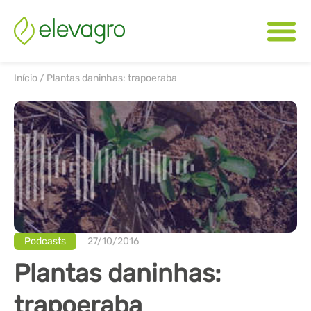
Início
/
Plantas daninhas: trapoeraba
Podcasts
27/10/2016
Plantas daninhas:
trapoeraba