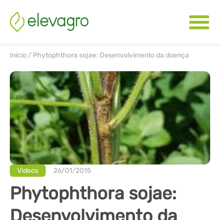
Início
/
Phytophthora sojae: Desenvolvimento da doença
Videos
26/01/2015
Phytophthora sojae:
Desenvolvimento da