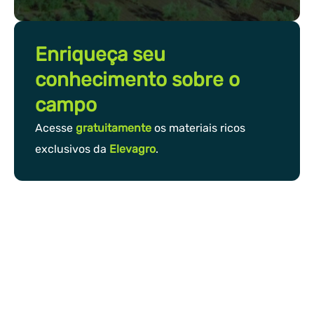
Enriqueça seu
conhecimento sobre o
campo
Acesse
gratuitamente
os materiais ricos
exclusivos da
Elevagro
.