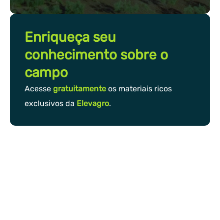
Enriqueça seu
conhecimento sobre o
campo
Acesse
gratuitamente
os materiais ricos
exclusivos da
Elevagro
.