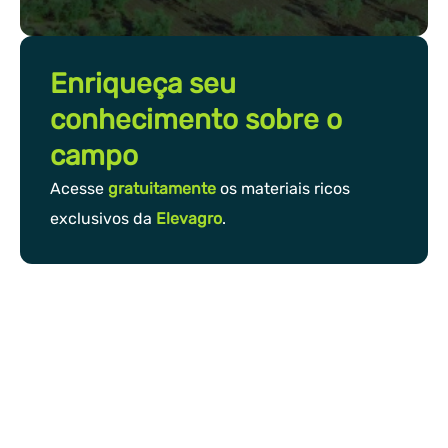
Enriqueça seu
conhecimento sobre o
campo
Acesse
gratuitamente
os materiais ricos
exclusivos da
Elevagro
.