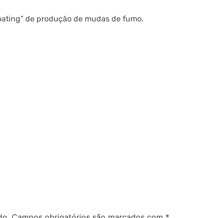
loating” de produção de mudas de fumo.
do.
Campos obrigatórios são marcados com
*