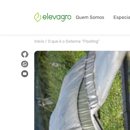
Quem Somos
Especia
Início
/
O que é o Sistema “Floating”