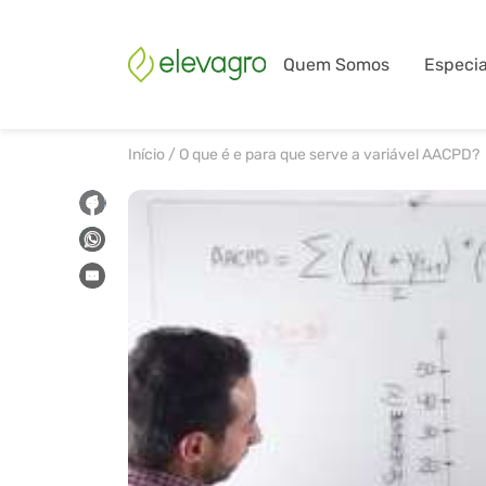
Quem Somos
Especia
Início
/
O que é e para que serve a variável AACPD?