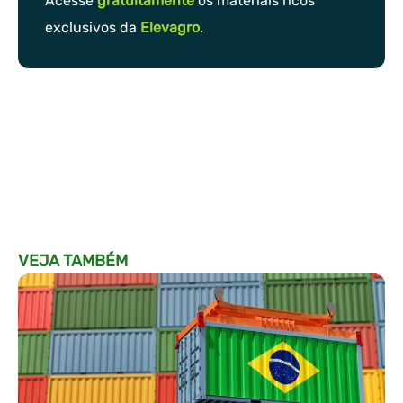
Acesse
gratuitamente
os materiais ricos
exclusivos da
Elevagro
.
VEJA TAMBÉM