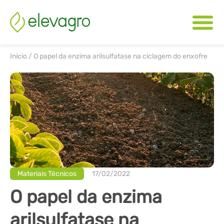
Início
/
O papel da enzima arilsulfatase na ciclagem do enxofre
Materiais Técnicos
17/02/2022
O papel da enzima
arilsulfatase na