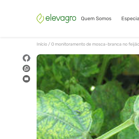
Quem Somos
Especia
Início
/
O monitoramento de mosca-branca no feijão 