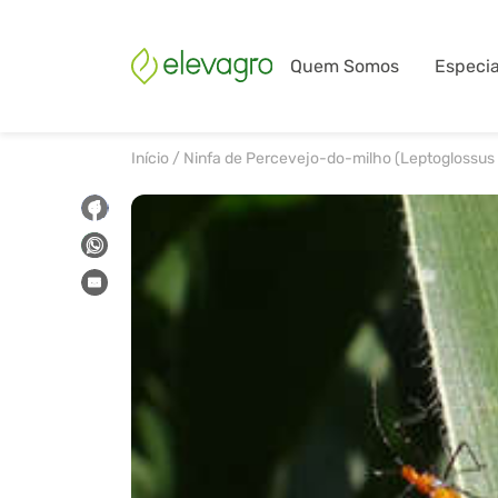
Quem Somos
Especia
Início
/
Ninfa de Percevejo-do-milho (Leptoglossus