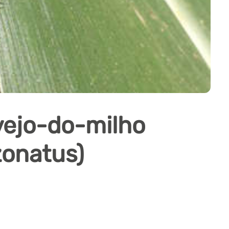
vejo-do-milho
zonatus)