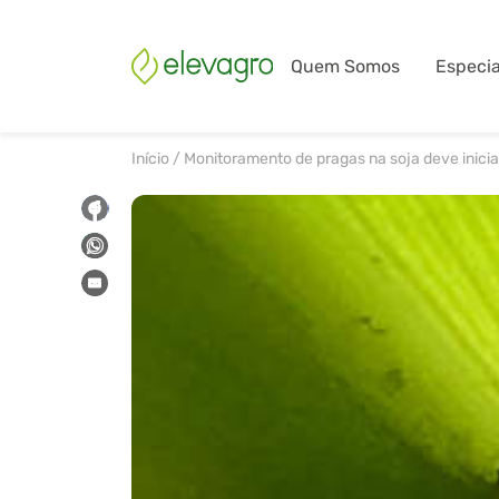
Quem Somos
Especia
Início
/
Monitoramento de pragas na soja deve inici