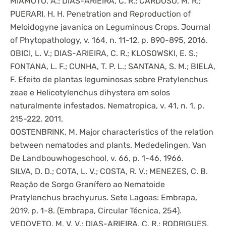
MIAMOTO, A.; DIAS-ARIEIRA, C. R.; CARDOSO, M. R.;
PUERARI, H. H. Penetration and Reproduction of
Meloidogyne javanica on Leguminous Crops. Journal
of Phytopathology, v. 164, n. 11-12, p. 890-895, 2016.
OBICI, L. V.; DIAS-ARIEIRA, C. R.; KLOSOWSKI, E. S.;
FONTANA, L. F.; CUNHA, T. P. L.; SANTANA, S. M.; BIELA,
F. Efeito de plantas leguminosas sobre Pratylenchus
zeae e Helicotylenchus dihystera em solos
naturalmente infestados. Nematropica, v. 41, n. 1, p.
215-222, 2011.
OOSTENBRINK, M. Major characteristics of the relation
between nematodes and plants. Mededelingen, Van
De Landbouwhogeschool, v. 66, p. 1-46, 1966.
SILVA, D. D.; COTA, L. V.; COSTA, R. V.; MENEZES, C. B.
Reação de Sorgo Granífero ao Nematoide
Pratylenchus brachyurus. Sete Lagoas: Embrapa,
2019. p. 1-8. (Embrapa, Circular Técnica, 254).
VEDOVETO, M. V. V.; DIAS-ARIEIRA, C. R.; RODRIGUES,