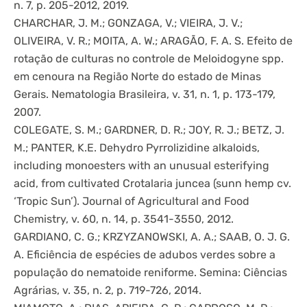
n. 7, p. 205-2012, 2019.
CHARCHAR, J. M.; GONZAGA, V.; VIEIRA, J. V.;
OLIVEIRA, V. R.; MOITA, A. W.; ARAGÃO, F. A. S. Efeito de
rotação de culturas no controle de Meloidogyne spp.
em cenoura na Região Norte do estado de Minas
Gerais. Nematologia Brasileira, v. 31, n. 1, p. 173-179,
2007.
COLEGATE, S. M.; GARDNER, D. R.; JOY, R. J.; BETZ, J.
M.; PANTER, K.E. Dehydro Pyrrolizidine alkaloids,
including monoesters with an unusual esterifying
acid, from cultivated Crotalaria juncea (sunn hemp cv.
‘Tropic Sun’). Journal of Agricultural and Food
Chemistry, v. 60, n. 14, p. 3541-3550, 2012.
GARDIANO, C. G.; KRZYZANOWSKI, A. A.; SAAB, O. J. G.
A. Eficiência de espécies de adubos verdes sobre a
população do nematoide reniforme. Semina: Ciências
Agrárias, v. 35, n. 2, p. 719-726, 2014.