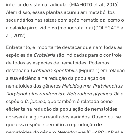
interior do sistema radicular (MIAMOTO et al., 2016).
Além disso, essas plantas acumulam metabólitos
secundários nas raízes com ação nematicida, como o
alcaloide pirrolizidínico (monocrotalina) (COLEGATE et
al., 2012).
Entretanto, é importante destacar que nem todas as
espécies de
Crotalaria
são indicadas para o controle
de todas as espécies de nematoides. Podemos
destacar a
Crotalaria spectabilis
(Figura 1) em relação
à sua eficiência na redução da população de
nematoides dos gêneros
Meloidogyne, Pratylenchus,
Rotylenchulus reniformis
e
Heterodera glycines
. Já a
espécie
C. juncea
, que também é relatada como
eficiente na redução da população de nematoides,
apresenta alguns resultados variados. Observou-se
que essa espécie permitiu a reprodução de
nematoides do gênero
Meloidogyne
(CHARCHAR et al.,