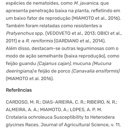
espécies de nematoides, como
M. javanica
, que
apresenta penetração baixa na planta, refletindo em
um baixo fator de reprodução (MIAMOTO et al., 2016).
Também foram relatadas como resistentes a
Pratyenchus
spp. (VEDOVETO et al., 2013; OBICI et al.,
2011) e a
R. reniformis
(GARDIANO et al., 2014).
Além disso, destacam-se outras leguminosas com o
modo de ação semelhante (baixa reprodução), como
feijão guandu
(Cajanus cajan)
, mucuna
(Mucuna
deeringiana)
e feijão de porco
(Canavalia ensiformis)
(MIAMOTO et al. 2016).
Referências
CARDOSO, M. R.; DIAS-ARIEIRA, C. R.; RIBEIRO, N. R.;
ALMEIRA, A. A.; MIAMOTO, A.; LOPES, A. P. M.
Crotalaria ochroleuca Susceptibility to Heterodera
glycines Races. Journal of Agricultural Science, v. 11,