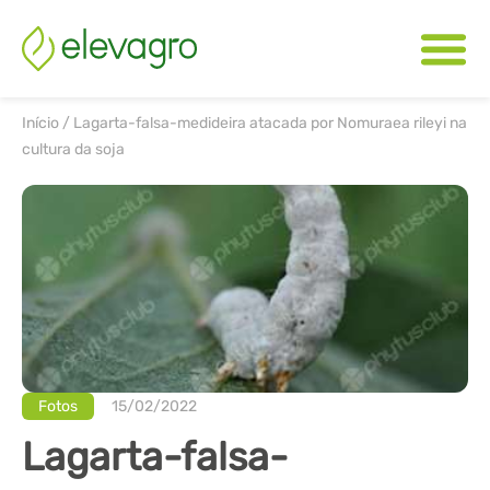
Início
/
Lagarta-falsa-medideira atacada por Nomuraea rileyi na
cultura da soja
Fotos
15/02/2022
Lagarta-falsa-