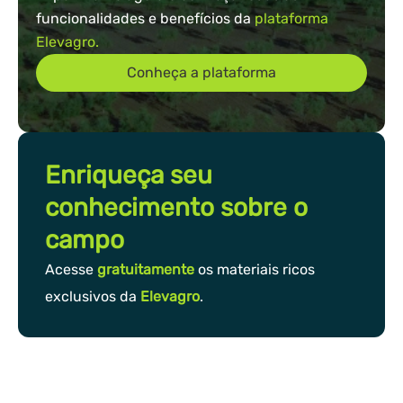
funcionalidades e benefícios da
plataforma
Elevagro.
Conheça a plataforma
Enriqueça seu
conhecimento sobre o
campo
Acesse
gratuitamente
os materiais ricos
exclusivos da
Elevagro
.