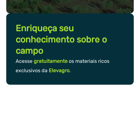
Enriqueça seu
conhecimento sobre o
campo
Acesse
gratuitamente
os materiais ricos
exclusivos da
Elevagro
.