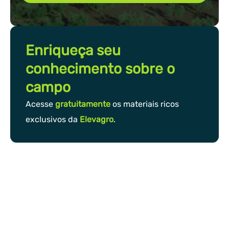
Enriqueça seu
conhecimento sobre o
campo
Acesse
gratuitamente
os materiais ricos
exclusivos da
Elevagro
.