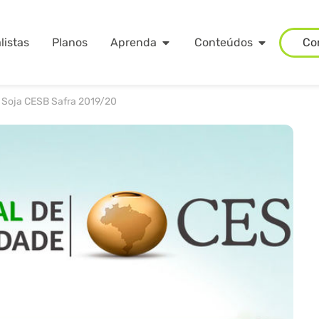
listas
Planos
Aprenda
Conteúdos
Co
 Soja CESB Safra 2019/20