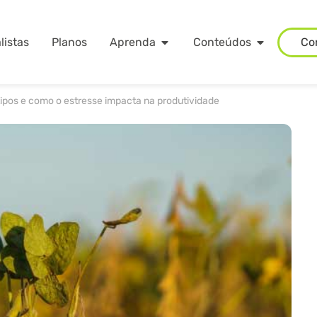
listas
Planos
Aprenda
Conteúdos
Co
tipos e como o estresse impacta na produtividade