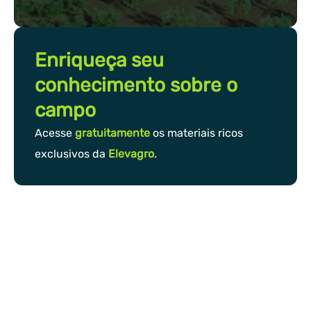
Enriqueça seu
conhecimento sobre o
campo
Acesse
gratuitamente
os materiais ricos
exclusivos da
Elevagro
.