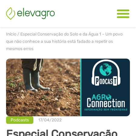
Início
/
Especial Conservação do Solo e da Água 1 – Um povo
que não conhece a sua história está fadado a repetir os
mesmos erros
Podcasts
17/04/2022
Especial Conservação