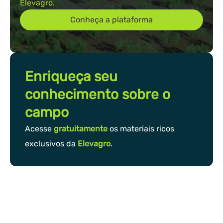
Elevagro.
Conheça a plataforma
Enriqueça seu
conhecimento sobre o
campo
Acesse
gratuitamente
os materiais ricos
exclusivos da
Elevagro
.