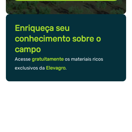
Enriqueça seu
conhecimento sobre o
campo
Acesse
gratuitamente
os materiais ricos
exclusivos da
Elevagro
.