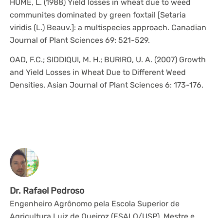
HUME, L. (1988) Yield losses in wheat due to weed
communites dominated by green foxtail [Setaria
viridis (L.) Beauv.]: a multispecies approach. Canadian
Journal of Plant Sciences 69: 521-529.
OAD, F.C.; SIDDIQUI, M. H.; BURIRO, U. A. (2007) Growth
and Yield Losses in Wheat Due to Different Weed
Densities. Asian Journal of Plant Sciences 6: 173-176.
Dr. Rafael Pedroso
Engenheiro Agrônomo pela Escola Superior de
Agricultura Luiz de Queiroz (ESALQ/USP), Mestre e