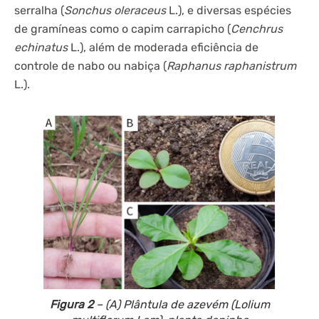
serralha (
Sonchus oleraceus
L.), e diversas espécies
de gramíneas como o capim carrapicho (
Cenchrus
echinatus
L.), além de moderada eficiência de
controle de nabo ou nabiça (
Raphanus raphanistrum
L.).
Figura 2
– (A) Plântula de azevém (Lolium