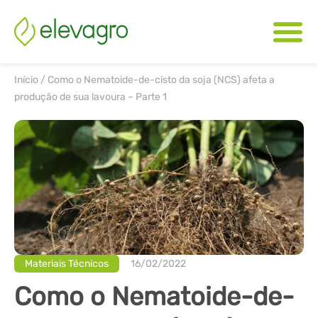
Início
/
Como o Nematoide-de-cisto da soja (NCS) afeta a
produção de sua lavoura – Parte 1
Materiais Técnicos
16/02/2022
Como o Nematoide-de-