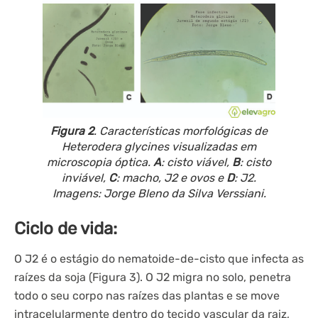
Figura 2
. Características morfológicas de
Heterodera glycines
visualizadas em
microscopia óptica.
A
: cisto viável,
B
: cisto
inviável,
C
: macho, J2 e ovos e
D
: J2.
Imagens: Jorge Bleno da Silva Verssiani.
Ciclo de vida:
O J2 é o estágio do nematoide-de-cisto que infecta as
raízes da soja (Figura 3). O J2 migra no solo, penetra
todo o seu corpo nas raízes das plantas e se move
intracelularmente dentro do tecido vascular da raiz,