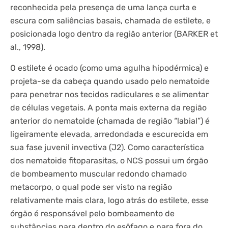
reconhecida pela presença de uma lança curta e
escura com saliências basais, chamada de estilete, e
posicionada logo dentro da região anterior (BARKER et
al., 1998).
O estilete é ocado (como uma agulha hipodérmica) e
projeta-se da cabeça quando usado pelo nematoide
para penetrar nos tecidos radiculares e se alimentar
de células vegetais. A ponta mais externa da região
anterior do nematoide (chamada de região “labial”) é
ligeiramente elevada, arredondada e escurecida em
sua fase juvenil invectiva (J2). Como característica
dos nematoide fitoparasitas, o NCS possui um órgão
de bombeamento muscular redondo chamado
metacorpo, o qual pode ser visto na região
relativamente mais clara, logo atrás do estilete, esse
órgão é responsável pelo bombeamento de
substâncias para dentro do esôfago e para fora do