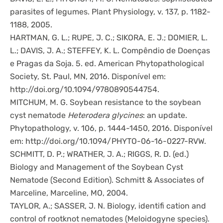
parasites of legumes. Plant Physiology, v. 137, p. 1182-
1188, 2005.
HARTMAN, G. L.; RUPE, J. C.; SIKORA, E. J.; DOMIER, L.
L.; DAVIS, J. A.; STEFFEY, K. L. Compêndio de Doenças
e Pragas da Soja. 5. ed. American Phytopathological
Society, St. Paul, MN, 2016. Disponível em:
http://doi.org/10.1094/9780890544754.
MITCHUM, M. G. Soybean resistance to the soybean
cyst nematode
Heterodera glycines
: an update.
Phytopathology, v. 106, p. 1444-1450, 2016. Disponível
em: http://doi.org/10.1094/PHYTO-06-16-0227-RVW.
SCHMITT, D. P.; WRATHER, J. A.; RIGGS, R. D. (ed.)
Biology and Management of the Soybean Cyst
Nematode (Second Edition). Schmitt & Associates of
Marceline, Marceline, MO, 2004.
TAYLOR, A.; SASSER, J. N. Biology, identifi cation and
control of rootknot nematodes (Meloidogyne species).