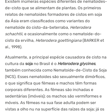
Existem inúmeras espécies diferentes de nematoides-
de-cisto que se alimentam de plantas. Os primeiros
relatos de nematoides formadores de cistos em soja
da Ásia eram classificados como variantes do
nematoide do cisto-da-beterraba,
Heterodera
schachtii
, e ocasionalmente como o nematoide-do-
cisto da ervilha,
Heterodera goettingiana
(BARKER et
al., 1998).
Atualmente, a principal espécie causadora de cisto na
cultura da
soja
no Brasil é o
Heterodera glycines
,
também conhecida como Nematoide-de-Cisto da Soja
(NCS). Esses nematoides são sexualmente dimórficos,
o que significa que fêmeas e machos têm formas
corporais diferentes. As fêmeas são inchadas e
sedentárias (imóveis); os machos são vermiformes e
móveis. As fêmeas na sua fase adulta podem ser
vistas a olho nu na superfície das raízes da soja; já os