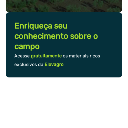
Enriqueça seu
conhecimento sobre o
campo
Acesse
gratuitamente
os materiais ricos
exclusivos da
Elevagro
.