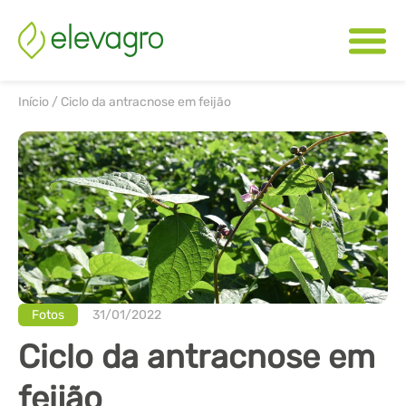
Início
/
Ciclo da antracnose em feijão
Fotos
31/01/2022
Ciclo da antracnose em
feijão