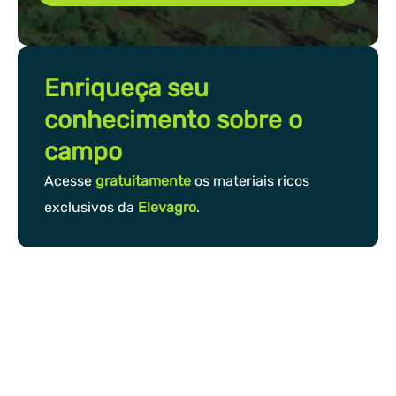
Enriqueça seu
conhecimento sobre o
campo
Acesse
gratuitamente
os materiais ricos
exclusivos da
Elevagro
.