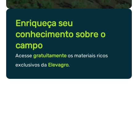
Enriqueça seu
conhecimento sobre o
campo
Acesse
gratuitamente
os materiais ricos
exclusivos da
Elevagro
.