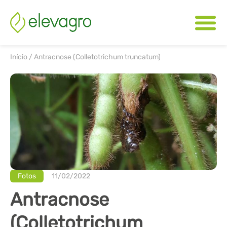
Início
/
Antracnose (Colletotrichum truncatum)
Fotos
11/02/2022
Antracnose
(Colletotrichum