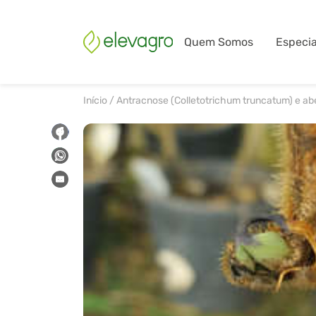
Quem Somos
Especia
Início
/
Antracnose (Colletotrichum truncatum) e ab