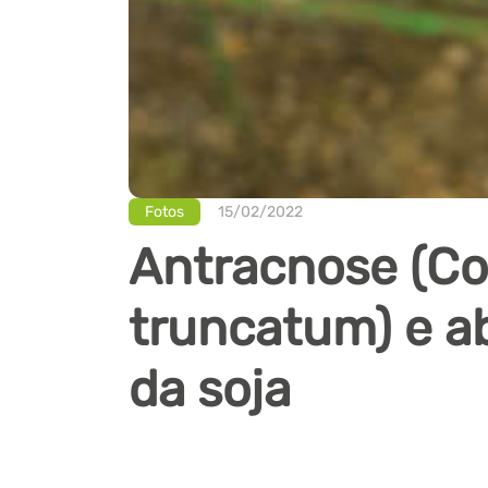
Fotos
15/02/2022
Antracnose (Co
truncatum) e a
da soja