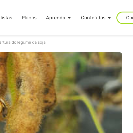
listas
Planos
Aprenda
Conteúdos
Co
ertura do legume da soja