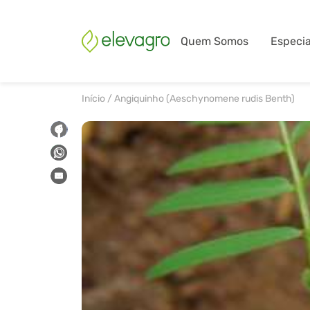
Quem Somos
Especia
Início
/
Angiquinho (Aeschynomene rudis Benth)