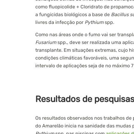
como fluopicolide + Cloridrato de propamoca
a fungicidas biológicos a base de
Bacillus su
livres da infecção por
Pythium
spp.
Como nas áreas onde o fumo vai ser transp
Fusarium
spp., deve ser realizada uma apli
transplante. Em situações extremas, cujo hi
condições climáticas favoráveis, uma segu
intervalo de aplicações seja de no máximo 7 
Resultados de pesquisa
Os resultados observados nos trabalhos de
do Amarelão inicia na sanidade das mudas p
Pythium
spp. nas piscinas com
aplicações d