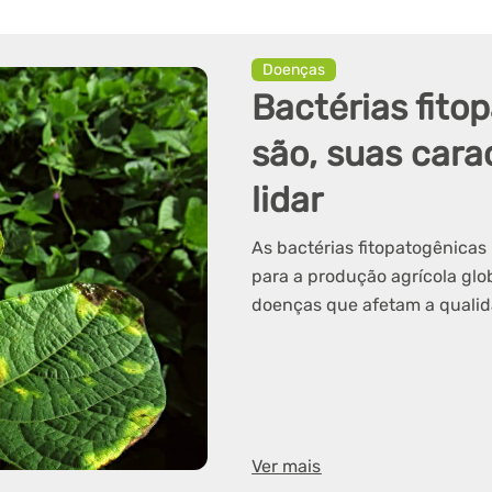
Doenças
Bactérias fito
são, suas cara
lidar
As bactérias fitopatogênicas
para a produção agrícola glo
doenças que afetam a qualida
Ver mais